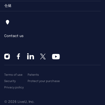
仓储
Contact us
Terms of use
Patents
Security
Protect your purchase
Privacy policy
©
2026 LiveU, Inc.