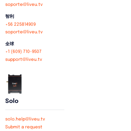
soporte@liveu.tv
智利
+56 225814909
soporte@liveu.tv
全球
+1 (609) 710-9507
support@liveu.tv
Solo
solo.help@liveu.tv
Submit a request