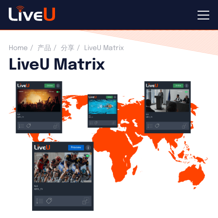
LiveU Matrix
Home
产品
分享
LiveU Matrix
LiveU Matrix