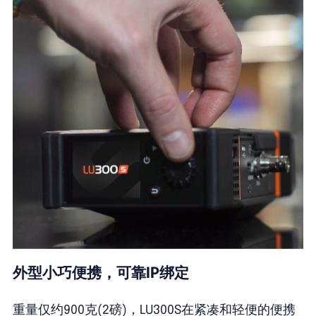
外型小巧便携，可靠IP绑定
重量仅约900克(2磅)，LU300S在紧凑和轻便的便携