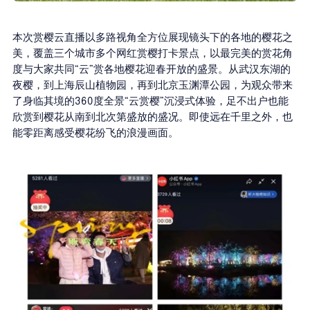
本次赏樱云直播以多路视角全方位展现镜头下的各地的樱花之
美，覆盖三个城市多个网红赏樱打卡景点，以最完美的赏花角
度与大家共同“云”赏各地樱花迎春开放的盛景。从武汉东湖的
夜樱，到上海辰山植物园，再到北京玉渊潭公园，为观众带来
了身临其境的360度全景“云赏樱”沉浸式体验，足不出户也能
欣赏到樱花从南到北次第盛放的盛况。即使远在千里之外，也
能零距离感受樱花纷飞的浪漫画面。