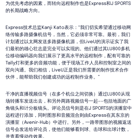
为优先考虑的因素，而转向远程制作也是Express和J SPORTS
的长期战略方向。
Express技术总监Kanji Kato表示：“我们切实希望通过移动网
络传输多路摄像机信号，当然，它必须非常可靠。最初，我们
计划通过以太网发送多路摄像机源，但LiveU的演示证实了我
们最初的雄心壮志是完全可以实现的。他们通过其LU800多机
位移动编码器向我们展示了更高水平的远程制作，配有可靠的
Tally灯和更多的音频功能，便于现场工作人员和控制室之间的
双向沟通。我们相信，LiveU正是我们所需要的制作技术合作
伙伴，能帮助我们创建成功的远程制作业务。”
干净的直播视频信号（在多个机位之间切换）通过LU800从现
场转播车发送出去，和另外两路视频信号一起——包括地面的广
角镜头和计分板镜头。评论员信号则是在J SPORTS的演播室中
远程进行添加，同时图形和音频混合则由Express在其东京的
演播室（Avenir-Hub）中进行。另外，一路带图形的视频返送
信号会发送给评论员，使他们能够看到球、击球和出球计数，
并查看慢动作效果。